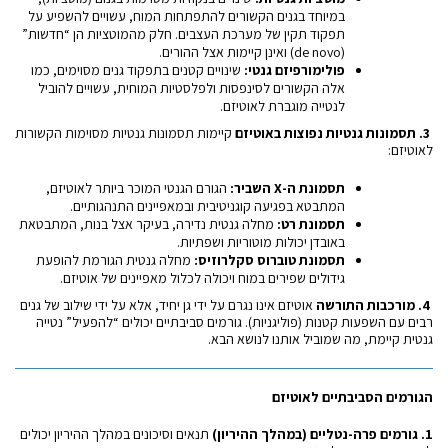
במיוחד בגנים הקשורים להתפתחות המוח, עשויים להשפיע על
תפקוד תקין של מערכת העצבים. חלק מהמוטציות הן “חדשות”
(de novo) ואינן קיימות אצל ההורים.
פולימורפיזם גנטי
:
שינויים קטנים בתפקוד גנים מסוימים, כמו
אלה הקשורים לסינפסות ולפלסטיות המוחית, עשויים להוביל
לנטייה מוגברת לאוטיזם.
3.
תסמונות גנטיות נפוצות באוטיזם
קיימות תסמונות גנטיות מסוימות הקשורות
לאוטיזם:
תסמונת ה
-X
השביר
:
הגורם הגנטי המוכר ביותר לאוטיזם,
המתבטא בפגיעה קוגניטיבית ובמאפיינים התנהגותיים.
תסמונת רט
:
מחלה גנטית נדירה, בעיקר אצל בנות, המתבטאת
באובדן יכולות מוטוריות ושפתיות.
תסמונת טוברוס סקלרוזיס
:
מחלה גנטית הגורמת להופעת
גידולים שפירים במוח ויכולה לכלול מאפיינים של אוטיזם.
4.
מורכבות התורשה
אוטיזם אינו נגרם על ידי גן יחיד, אלא על ידי שילוב של גנים
רבים עם השפעות קטנות (פוליגניות). גורמים סביבתיים יכולים “להפעיל” נטייה
גנטית קיימת, מה שמוביל אותנו לנושא הבא.
הגורמים הסביבתיים לאוטיזם
1.
גורמים פרה-נטליים (במהלך ההיריון)
תנאים וסיכונים במהלך ההיריון יכולים