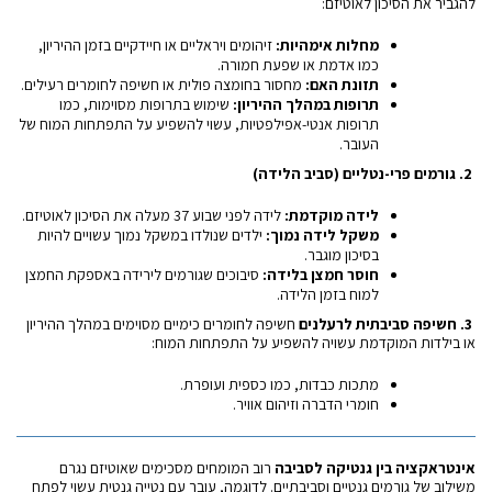
להגביר את הסיכון לאוטיזם:
מחלות אימהיות
:
זיהומים ויראליים או חיידקיים בזמן ההיריון,
כמו אדמת או שפעת חמורה.
תזונת האם
:
מחסור בחומצה פולית או חשיפה לחומרים רעילים.
תרופות במהלך ההיריון
:
שימוש בתרופות מסוימות, כמו
תרופות אנטי-אפילפטיות, עשוי להשפיע על התפתחות המוח של
העובר.
2.
גורמים פרי-נטליים (סביב הלידה)
לידה מוקדמת
:
לידה לפני שבוע 37 מעלה את הסיכון לאוטיזם.
משקל לידה נמוך
:
ילדים שנולדו במשקל נמוך עשויים להיות
בסיכון מוגבר.
חוסר חמצן בלידה
:
סיבוכים שגורמים לירידה באספקת החמצן
למוח בזמן הלידה.
3.
חשיפה סביבתית לרעלנים
חשיפה לחומרים כימיים מסוימים במהלך ההיריון
או בילדות המוקדמת עשויה להשפיע על התפתחות המוח:
מתכות כבדות, כמו כספית ועופרת.
חומרי הדברה וזיהום אוויר.
אינטראקציה בין גנטיקה לסביבה
רוב המומחים מסכימים שאוטיזם נגרם
משילוב של גורמים גנטיים וסביבתיים. לדוגמה, עובר עם נטייה גנטית עשוי לפתח