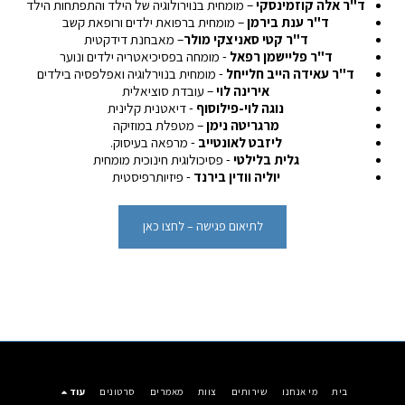
ד"ר אלה קוזמינסקי 
– מומחית בנוירולוגיה של הילד והתפתחות הילד
ד"ר ענת בירמן 
– מומחית ברפואת ילדים ורופאת קשב
ד"ר קטי סאניצקי מולר
– מאבחנת דידקטית
ד"ר פליישמן רפאל
 - מומחה בפסיכיאטריה ילדים ונוער
ד"ר עאידה הייב חלייחל
 - מומחית בנוירלוגיה ואפלפסיה בילדים
אירינה לוי 
– עובדת סוציאלית
נוגה לוי-פילוסוף
 - דיאטנית קלינית
מרגריטה נימן
 – מטפלת במוזיקה
ליזבט 
לאונטייב 
- מרפאה בעיסוק.
גלית בלילטי
 - פסיכולוגית חינוכית מומחית
יוליה וודין בירנד
 - פיזיותרפיסטית
לתיאום פגישה – לחצו כאן
בית
מי אנחנו
שירותים
צוות
מאמרים
סרטונים
עוד