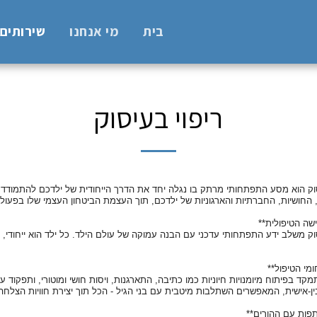
בית
מי אנחנו
שירותים
ריפוי בעיסוק
סוק הוא מסע התפתחותי מרתק בו נגלה יחד את הדרך הייחודית של ילדכם להתמודד 
, החושיות, החברתיות והארגוניות של ילדכם, תוך העצמת הביטחון העצמי שלו בפעולות
שה הטיפולית**
סוק משלב ידע התפתחותי עדכני עם הבנה עמוקה של עולם הילד. כל ילד הוא ייחודי, 
מי הטיפול**
קד בפיתוח מיומנויות חיוניות כמו כתיבה, התארגנות, ויסות חושי ומוטורי, ותפקוד 
ן-אישית, המאפשרים השתלבות מיטבית עם בני הגיל - הכל תוך יצירת חוויות הצל
פות עם ההורים**